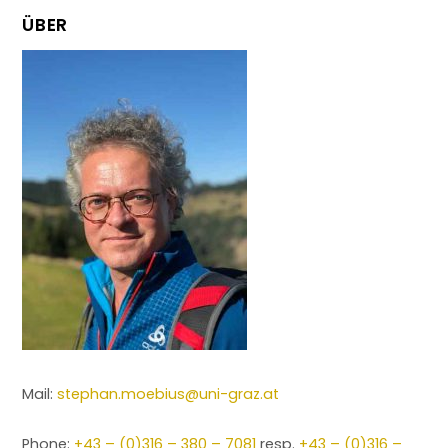
ÜBER
Mail:
stephan.moebius@uni-graz.at
Phone:
+43 – (0)316 – 380 – 7081
resp.
+43 – (0)316 –