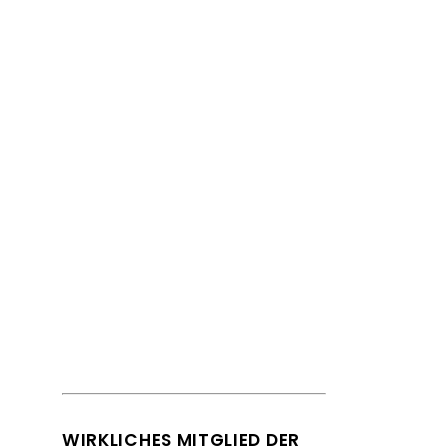
Handbuch Geschichte
der deutschsprachigen
Soziologie.
WIRKLICHES MITGLIED DER