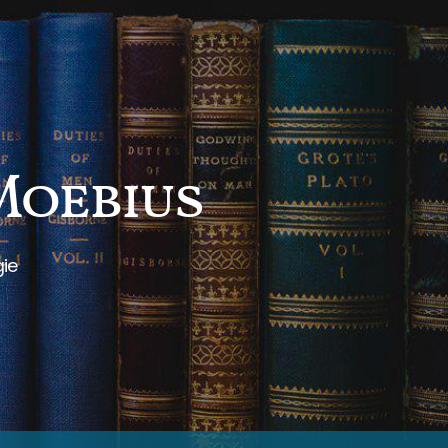
 Moebius
gie