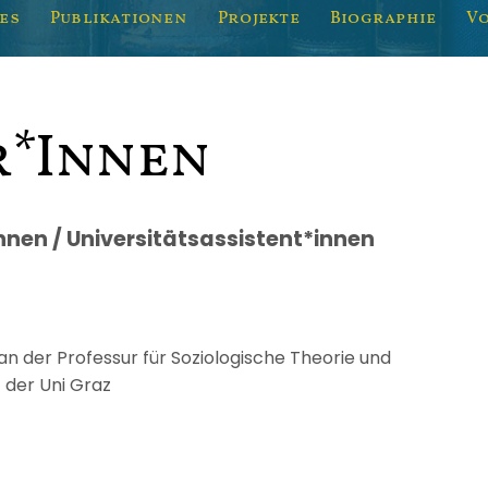
es
Publikationen
Projekte
Biographie
V
r*innen
nnen / Universitätsassistent*innen
 an der Professur für Soziologische Theorie und
 der Uni Graz