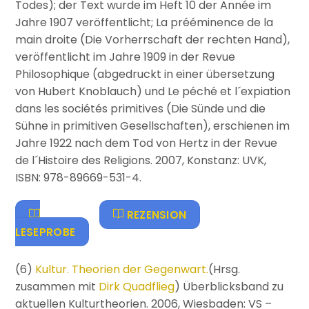
Todes); der Text wurde im Heft 10 der Année im
Jahre 1907 veröffentlicht; La prééminence de la
main droite (Die Vorherrschaft der rechten Hand),
veröffentlicht im Jahre 1909 in der Revue
Philosophique (abgedruckt in einer übersetzung
von Hubert Knoblauch) und Le péché et l´expiation
dans les sociétés primitives (Die Sünde und die
Sühne in primitiven Gesellschaften), erschienen im
Jahre 1922 nach dem Tod von Hertz in der Revue
de l´Histoire des Religions. 2007, Konstanz: UVK,
ISBN: 978-89669-531-4.
REZENSION
LESEPROBE
(6)
Kultur. Theorien der Gegenwart.
(Hrsg.
zusammen mit
Dirk Quadflieg
) Überblicksband zu
aktuellen Kulturtheorien. 2006, Wiesbaden: VS –