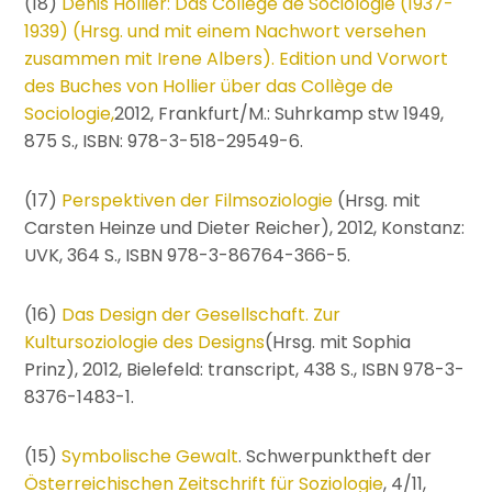
(18)
Denis Hollier: Das Collège de Sociologie (1937-
1939)
(Hrsg. und mit einem Nachwort versehen
zusammen mit Irene Albers). Edition und Vorwort
des Buches von Hollier über das Collège de
Sociologie,
2012, Frankfurt/M.: Suhrkamp stw 1949,
875 S., ISBN: 978-3-518-29549-6.
(17)
Perspektiven der Filmsoziologie
(Hrsg. mit
Carsten Heinze und Dieter Reicher), 2012, Konstanz:
UVK, 364 S., ISBN 978-3-86764-366-5.
(16)
Das Design der Gesellschaft. Zur
Kultursoziologie des Designs
(Hrsg. mit Sophia
Prinz), 2012, Bielefeld: transcript, 438 S., ISBN 978-3-
8376-1483-1.
(15)
Symbolische Gewalt
. Schwerpunktheft der
Österreichischen Zeitschrift für Soziologie
, 4/11,