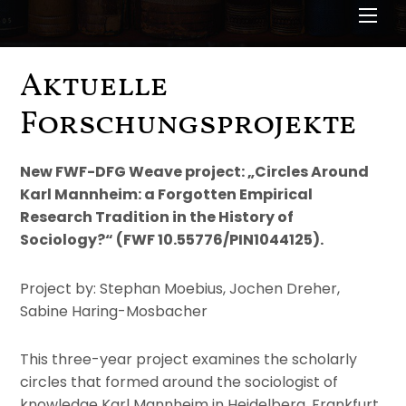
Men
Aktuelle
Forschungsprojekte
New FWF-DFG Weave project: „Circles Around
Karl Mannheim: a Forgotten Empirical
Research Tradition in the History of
Sociology?“ (FWF 10.55776/PIN1044125).
Project by: Stephan Moebius, Jochen Dreher,
Sabine Haring-Mosbacher
This three-year project examines the scholarly
circles that formed around the sociologist of
knowledge Karl Mannheim in Heidelberg, Frankfurt