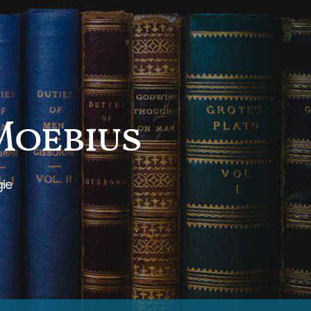
 Moebius
gie