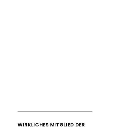
Handbuch Geschichte
der deutschsprachigen
Soziologie.
WIRKLICHES MITGLIED DER