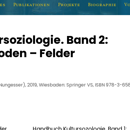
es
Publikationen
Projekte
Biographie
V
soziologie. Band 2:
oden – Felder
 Nungesser), 2019, Wiesbaden: Springer VS, ISBN 978-3-65
der
Handbuch Kultursozologie. Band 1: