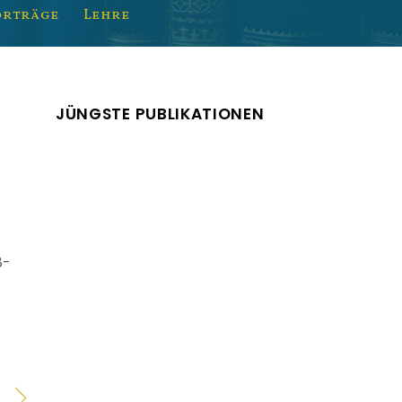
orträge
Lehre
JÜNGSTE PUBLIKATIONEN
8-
Sociology in the
Weimar Republic Vol. 1