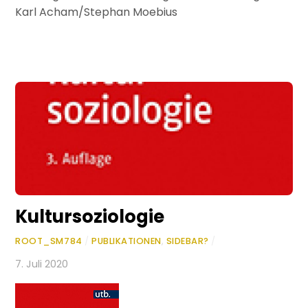
Karl Acham/Stephan Moebius
Kultursoziologie
ROOT_SM784
/
PUBLIKATIONEN
,
SIDEBAR?
/
7. Juli 2020