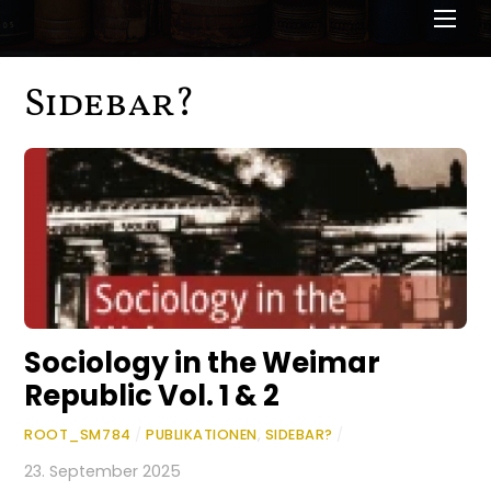
Men
Sidebar?
Sociology in the Weimar
Republic Vol. 1 & 2
ROOT_SM784
/
PUBLIKATIONEN
,
SIDEBAR?
/
23. September 2025