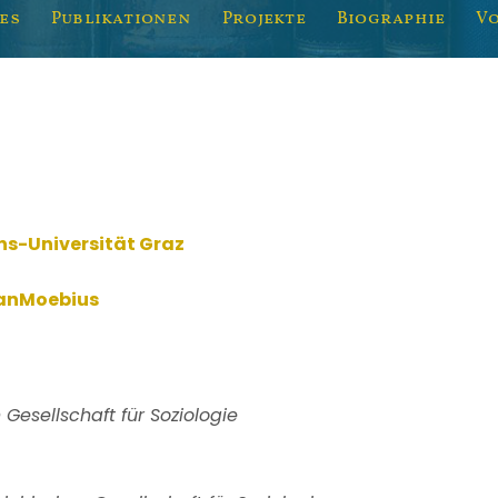
es
Publikationen
Projekte
Biographie
V
ens-Universität Graz
hanMoebius
 Gesellschaft für Soziologie