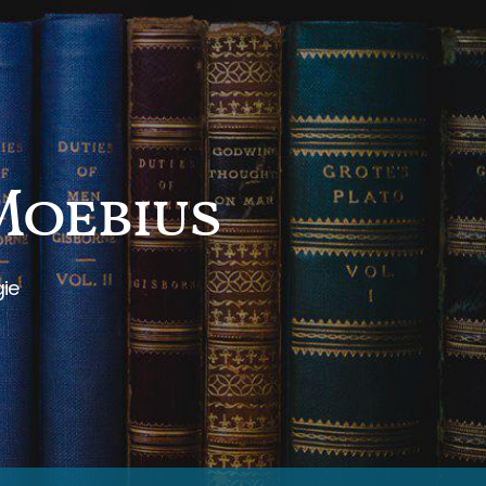
 Moebius
gie