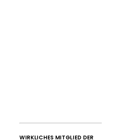
Handbuch Geschichte
der deutschsprachigen
Soziologie.
WIRKLICHES MITGLIED DER